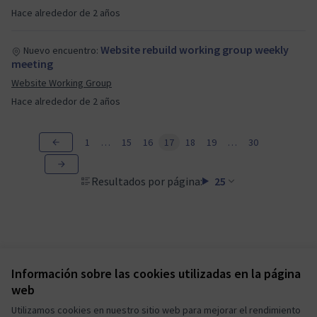
Hace alrededor de 2 años
Website rebuild working group weekly
Nuevo encuentro:
meeting
Website Working Group
Hace alrededor de 2 años
1
…
15
16
17
18
19
…
30
Resultados por página:
25
Información sobre las cookies utilizadas en la página
Términos y condiciones de uso
web
Configuración de cookies
Mautic Community Portal en X
Mautic Community Portal en Facebook
Mautic Community Portal en Instagram
Mautic Community Portal en YouTube
Mautic Community Portal en GitHub
Utilizamos cookies en nuestro sitio web para mejorar el rendimiento