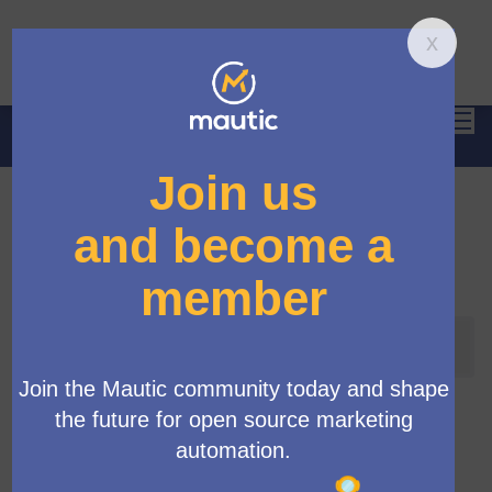
Menú
Entra
Últimas actividades
Última actividad
Proceso participativo
2025 Council Elections
Nuevo proceso participativo:
2025 Council Elections
Hace 10 meses