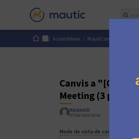
Inici
Menú principal
/
Assemblees
/
MautiCon Working Gr
Canvis a "[ONLIN
Meeting (3 p.m. U
Margareth
07/04/2026 03:43
Mode de vista de comparació: