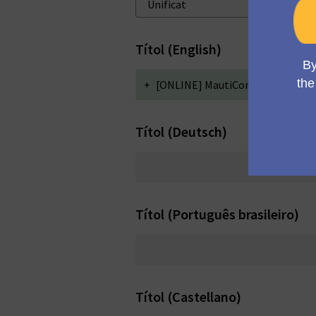
Títol (English)
+
[ONLINE] MautiCon Working Grou
Títol (Deutsch)
Títol (Português brasileiro)
Títol (Castellano)