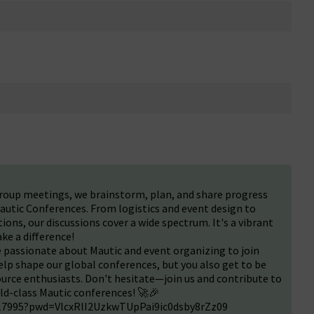
roup meetings, we brainstorm, plan, and share progress
autic Conferences. From logistics and event design to
ons, our discussions cover a wide spectrum. It's a vibrant
ke a difference!
passionate about Mautic and event organizing to join
elp shape our global conferences, but you also get to be
urce enthusiasts. Don't hesitate—join us and contribute to
rld-class Mautic conferences! 🚀🎉
717995?pwd=VlcxRlI2UzkwTUpPai9ic0dsby8rZz09