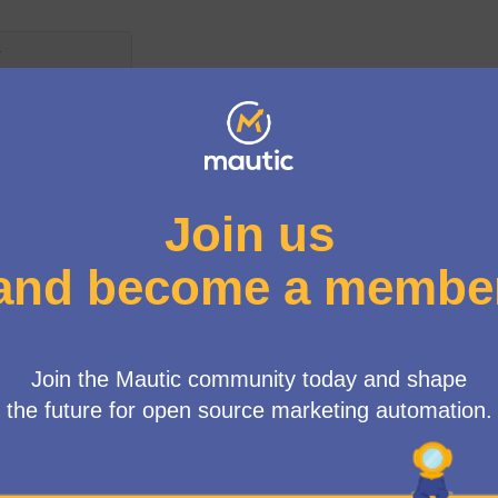
Menú d'usuari
oup
/
Meetings
E] MautiCon Working Group
K time)"
Vista HTML: