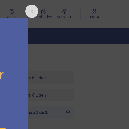
Ajuda
Trobades
Activitat
Entra
Versió 3 de 3
Versió 2 de 3
Versió 1 de 3