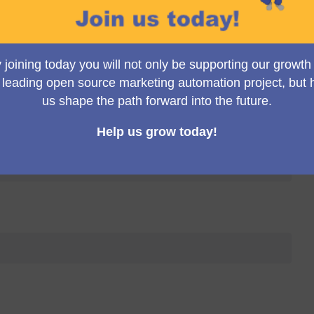
Canviar vista
p Meeting (12:15 p.m. UK time)