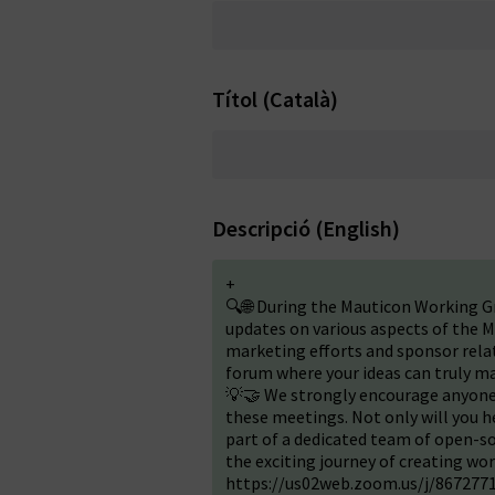
Títol (Català)
Descripció (English)
+
🔍🌐 During the Mauticon Working G
updates on various aspects of the M
marketing efforts and sponsor relati
forum where your ideas can truly ma
💡🤝 We strongly encourage anyone 
these meetings. Not only will you h
part of a dedicated team of open-so
the exciting journey of creating wo
https://us02web.zoom.us/j/86727