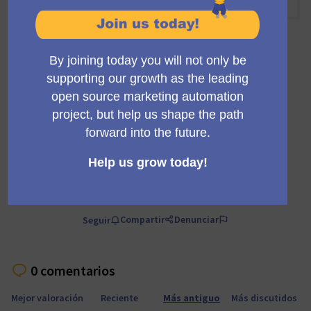
10:00 AM
-
10:30 AM UTC
Encuentro oficial
Encuentro privado
Transparente
A regular meeting of the working group building the
Mautic trials infrastructure and marketing.
Comentario
Compartir
Denunciar
Seguir
0 comentarios
Mejor valoración
Reciente
Más antiguo
Más discutidos