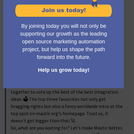
Mautic can be featured on the Mautic website! 💡And
not just that, it might even make it to the Mautic
website's homepage. 🏆 How, you ask? A Mautic
member just needs to propose an integration that you
use or like, and let us do the rest. It's as simple as that!
📨
But hang on, your integration needs to find fans within
our awesome community - a handful of at least five
members need to support it before we include it in the
directory. 👥 Plus, our Marketing Team has got to give a
thumbs up. 👍
There's more! Every three months, we all come
together to vote up the best of the best integration
ideas. 🗳️ The top three favourites not only get
bragging rights but also a fancy worldwide intro at the
top spot on mautic.org's homepage. Trust us, it
doesn't get bigger than this! 🚀
So, what are you waiting for? Let's make Mautic better,