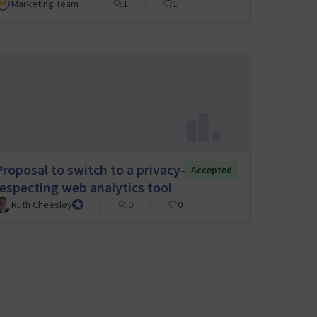
Marketing Team
1
1
Proposal to switch to a privacy-
Accepted
respecting web analytics tool
Ruth Cheesley
Mautic Project Lead
0
0