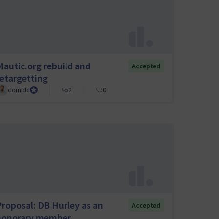
Mautic.org rebuild and
Accepted
retargetting
domidc
Council member
2
0
Proposal: DB Hurley as an
Accepted
honorary member