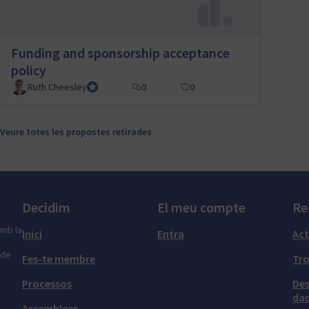
Funding and sponsorship acceptance
policy
Ruth Cheesley
Mautic Project Lead
0
0
Veure totes les propostes retirades
Decidim
El meu compte
Re
amb la
Inici
Entra
Act
 de
Fes-te membre
Tr
Processos
Des
dad
Assemblees