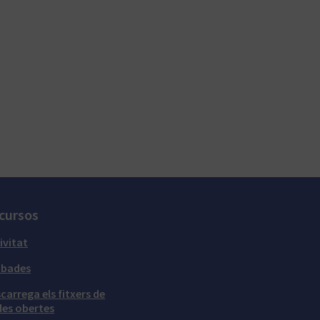
cursos
ivitat
obades
carrega els fitxers de
es obertes