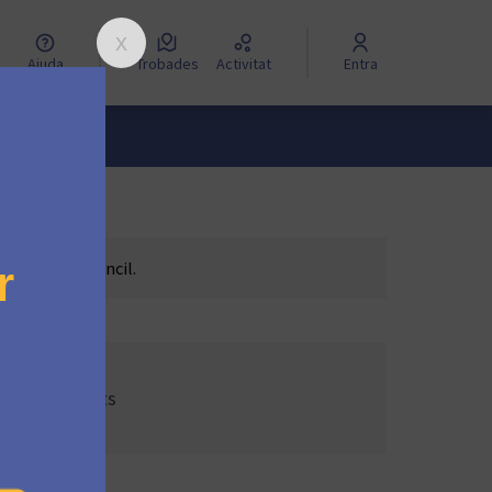
Ajuda
Trobades
Activitat
Entra
he Mautic Council.
ormes:
im de 4 suports