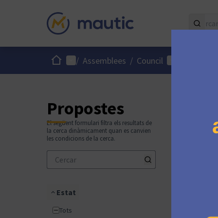
Inici
Menú principal
Menú d'usuari
/
Assemblees
/
Council
/
Propostes
El següent formulari filtra els resultats de
la cerca dinàmicament quan es canvien
les condicions de la cerca.
Estat
Tots