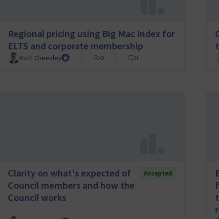
Regional pricing using Big Mac Index for
ELTS and corporate membership
t
Ruth Cheesley
Mautic Project Lead
0
0
Clarity on what's expected of
Accepted
Council members and how the
Council works