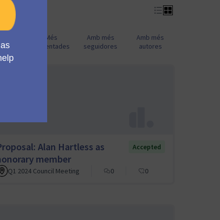
b més
Més
Amb més
Amb més
esions
comentades
seguidores
autores
Proposal: Alan Hartless as
Accepted
honorary member
Q1 2024 Council Meeting
0
0