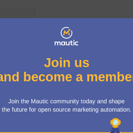
Proposals in this section can only be voted on by members of t
La selecció de propostes es regeix per les següents n
Per ser validades, les propostes han d'arribar a un mín
Cada proposta pot acumular més de 4 suports