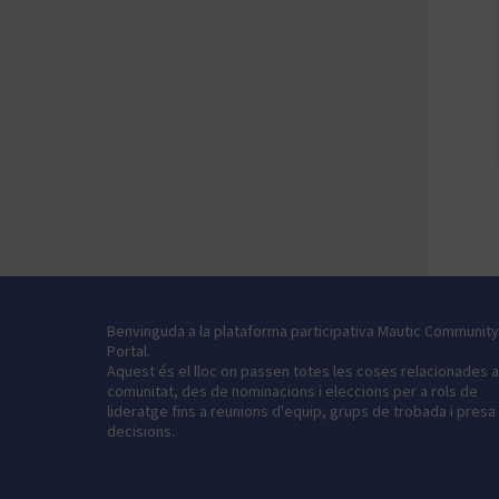
Benvinguda a la plataforma participativa Mautic Community
Portal.
Aquest és el lloc on passen totes les coses relacionades 
comunitat, des de nominacions i eleccions per a rols de
lideratge fins a reunions d'equip, grups de trobada i presa
decisions.