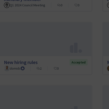
Q1 2024 Council Meeting
0
0
New hiring rules
Accepted
domidc
Council member
2
0