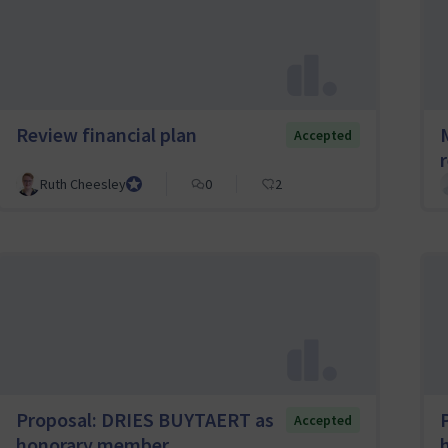
Review financial plan
Accepted
Ruth Cheesley
Mautic Project Lead
0
2
Proposal: DRIES BUYTAERT as
Accepted
honorary member