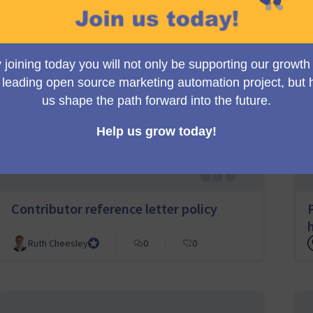
15 propostes
A-Z
Z-A (ordre alfabètic
Amb més
Am
Aleatori
Recent
(Alfabètic)
invers)
suports
adh
Contributor reference letter policy
Ruth Cheesley
Mautic Project Lead
0
0