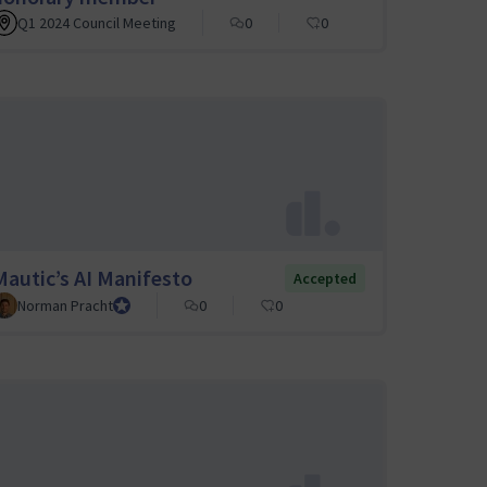
Q1 2024 Council Meeting
0
0
Mautic’s AI Manifesto
Accepted
Norman Pracht
Council member
0
0