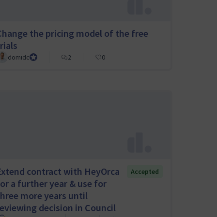
Change the pricing model of the free
rials
domidc
Council member
2
0
Extend contract with HeyOrca
Accepted
for a further year & use for
three more years until
reviewing decision in Council