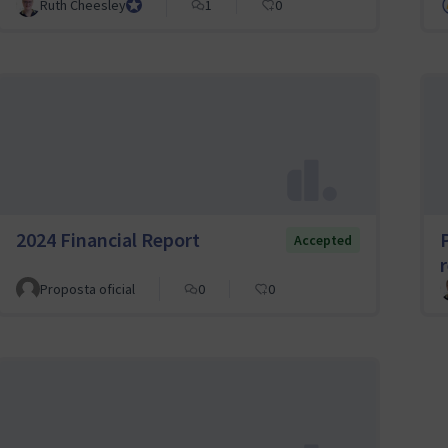
Ruth Cheesley
Mautic Project Lead
1
0
2024 Financial Report
Accepted
Proposta oficial
0
0