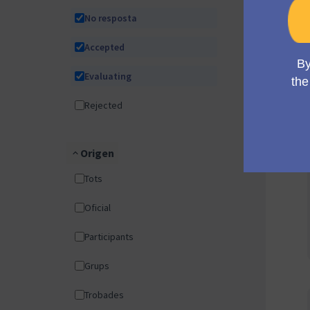
No resposta
Accepted
Evaluating
Rejected
Origen
Tots
Oficial
Participants
Grups
Trobades