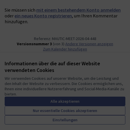
Sie müssen sich
mit einem bestehendem Konto anmelden
oder
ein neues Konto registrieren
, um Ihren Kommentar
hinzufügen.
Referenz: MAUTIC-MEET-2026-04-448
Versionsnummer 3
(von 3)
Andere Versionen anzeigen
Zum Kalender hinzufügen
Informationen über die auf dieser Website
Nutzungsbedingungen
verwendeten Cookies
Cookie Einstellungen
Mautic Community Portal auf X
Mautic Community Portal auf Facebook
Mautic Community Portal auf Instagram
Mautic Community Portal auf YouTube
Mautic Community Portal auf GitHub
Wir verwenden Cookies auf unserer Website, um die Leistung und
den Inhalt der Website zu verbessern. Die Cookies ermöglichen uns,
(Externer Link)
(Externer Link)
(Externer Link)
(Externer Link)
(Externer Link)
Deutsch
Ihnen eine individuellere Nutzererfahrung und Social-Media-Kanäle zu
Sprache wählen
Choose language
Escolher idioma
Elegir el idioma
Triar
bieten.
Alle akzeptieren
Nur essentielle Cookies akzeptieren
A democratic space for your
(Externer Link)
Einstellungen
Website mit
freier Software erstellt
.
community
(Externer Link)