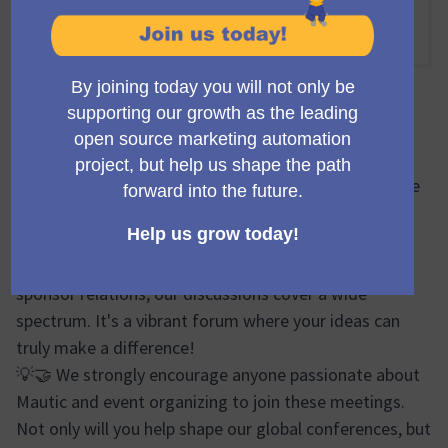
Online
15:00 NACHMITTAGS
-
15:50 NACHMITTAGS UTC
Offizielle Besprechung
🔍🌐 During the Mauticon Working Group meetings, we
brainstorm, plan, and share progress updates on
various aspects of the Mautic Conferences. From
logistics and event design to marketing efforts and
sponsor relations, our discussions cover a wide
spectrum. It's a vibrant forum where your ideas can
truly make a difference!
💡🤝 We strongly encourage anyone passionate about
Mautic and event organizing to join these meetings.
Not only will you help shape our global conferences, but