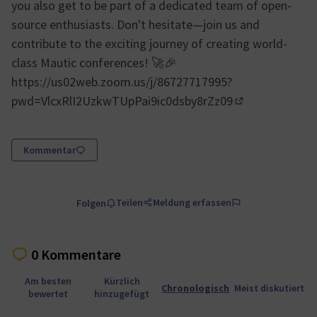
you also get to be part of a dedicated team of open-
source enthusiasts. Don't hesitate—join us and
contribute to the exciting journey of creating world-
class Mautic conferences! 🚀🎉
https://us02web.zoom.us/j/86727717995?
pwd=VlcxRlI2UzkwTUpPai9ic0dsby8rZz09
(Externer Link)
Kommentar
Teilen
Meldung erfassen
Folgen
0 Kommentare
Am besten
Kürzlich
Chronologisch
Meist diskutiert
bewertet
hinzugefügt