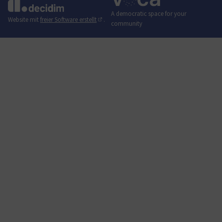
A democratic space for your
(Externer Link)
Website mit
freier Software erstellt
.
community
(Externer Link)