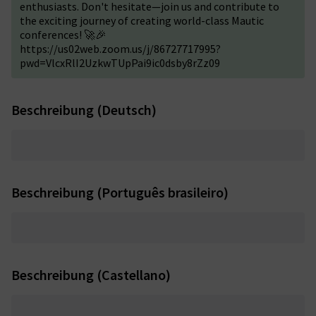
enthusiasts. Don't hesitate—join us and contribute to
the exciting journey of creating world-class Mautic
conferences! 🚀🎉
https://us02web.zoom.us/j/86727717995?
pwd=VlcxRlI2UzkwTUpPai9ic0dsby8rZz09
Beschreibung (Deutsch)
Beschreibung (Português brasileiro)
Beschreibung (Castellano)