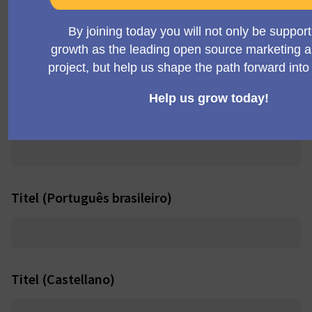
Titel (English)
+
[ONLINE] MautiCon Working Group Meeting (12:15
p.m. UK time)
Titel (Deutsch)
Titel (Português brasileiro)
Titel (Castellano)