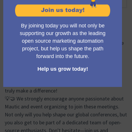
12:30 NACHMITTAGS
-
13:30 NACHMITTAGS UTC
Offizielle Besprechung
🔍🌐 During the Mauticon Working Group meetings, we
brainstorm, plan, and share progress updates on
various aspects of the Mautic Conferences. From
logistics and event design to marketing efforts and
sponsor relations, our discussions cover a wide
spectrum. It's a vibrant forum where your ideas can
truly make a difference!
💡🤝 We strongly encourage anyone passionate about
Mautic and event organizing to join these meetings.
Not only will you help shape our global conferences, but
you also get to be part of a dedicated team of open-
source enthusiasts. Don't hesitate—join us and