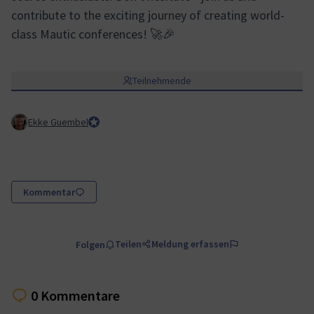
contribute to the exciting journey of creating world-
class Mautic conferences! 🚀🎉
Teilnehmende
Ekke Guembel
Team Lead, Community Team and Council member
Kommentar
Teilen
Meldung erfassen
Folgen
0 Kommentare