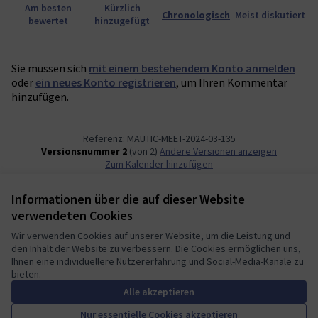
Am besten
Kürzlich
Chronologisch
Meist diskutiert
bewertet
hinzugefügt
Sie müssen sich
mit einem bestehendem Konto anmelden
oder
ein neues Konto registrieren
, um Ihren Kommentar
hinzufügen.
Referenz: MAUTIC-MEET-2024-03-135
Versionsnummer 2
(von 2)
Andere Versionen anzeigen
Zum Kalender hinzufügen
Informationen über die auf dieser Website
Nutzungsbedingungen
verwendeten Cookies
Cookie Einstellungen
Mautic Community Portal auf X
Mautic Community Portal auf Facebook
Mautic Community Portal auf Instagram
Mautic Community Portal auf YouTube
Mautic Community Portal auf GitHub
Wir verwenden Cookies auf unserer Website, um die Leistung und
den Inhalt der Website zu verbessern. Die Cookies ermöglichen uns,
(Externer Link)
(Externer Link)
(Externer Link)
(Externer Link)
(Externer Link)
Deutsch
Ihnen eine individuellere Nutzererfahrung und Social-Media-Kanäle zu
Sprache wählen
Choose language
Escolher idioma
Elegir el idioma
Triar
bieten.
Alle akzeptieren
Nur essentielle Cookies akzeptieren