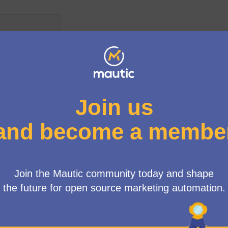
 d'usuari
Got an Integration with Mautic and want to be listed on the dir
Hey there, guess what? Your great integrations with Mautic ca
just that, it might even make it to the Mautic website's home
needs to propose an integration that you use or like, and let us 
But hang on, your integration needs to find fans within our aw
members need to support it before we include it in the director
thumbs up. 👍
There's more! Every three months, we all come together to vote
The top three favourites not only get bragging rights but also