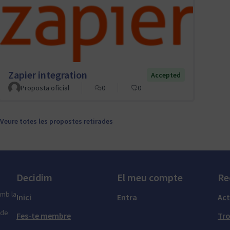
Zapier integration
Accepted
Proposta oficial
0
0
Veure totes les propostes retirades
Decidim
El meu compte
Re
amb la
Inici
Entra
Act
 de
Fes-te membre
Tr