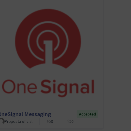
OneSignal Messaging
Accepted
Proposta oficial
0
0