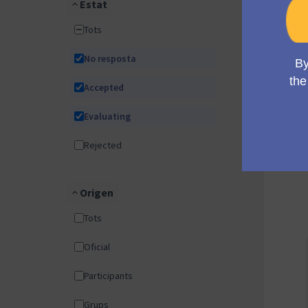
Estat
Tots
No resposta
Accepted
Evaluating
Rejected
Origen
Tots
Oficial
Participants
Grups