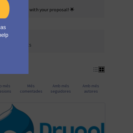
s! 🚀
. It all starts with your proposal! 🌟
ormes:
im de 5 suports
b més
Més
Amb més
Amb més
esions
comentades
seguidores
autores