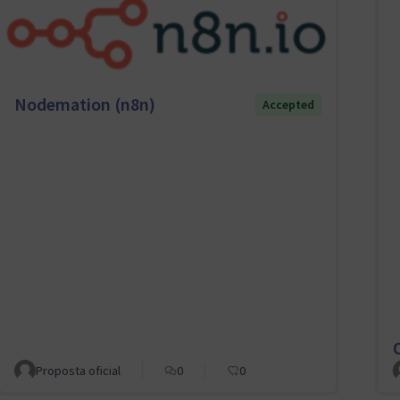
Nodemation (n8n)
Accepted
Proposta oficial
0
0