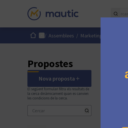
Inici
Menú principal
Menú
/
Assemblees
/
Marketing Team
/
Propostes
Nova proposta
El següent formulari filtra els resultats de
la cerca dinàmicament quan es canvien
les condicions de la cerca.