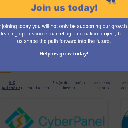
mautic.org's homepage. Trust us, it doesn't get bigger than thi
So, what are you waiting for? Let's make Mautic better, together
La selecció de propostes es regeix per les següents n
Per ser validades, les propostes han d'arribar a un mín
9 propostes
A-Z
Z-A (ordre alfabètic
Amb més
Am
(Alfabètic)
Aleatori
Recent
invers)
suports
adh