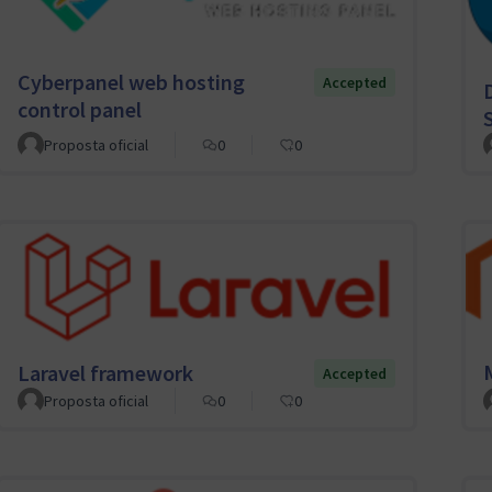
Cyberpanel web hosting
Accepted
control panel
Proposta oficial
0
0
Laravel framework
Accepted
Proposta oficial
0
0