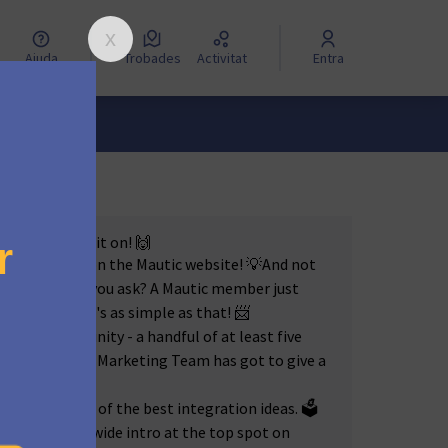
Ajuda
Trobades
Activitat
Entra
ectory? Bring it on! 🙌
n be featured on the Mautic website! 💡And not
page. 🏆 How, you ask? A Mautic member just
do the rest. It's as simple as that! 📨
esome community - a handful of at least five
y. 👥 Plus, our Marketing Team has got to give a
 up the best of the best integration ideas. 🗳️
 a fancy worldwide intro at the top spot on