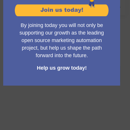
100 %
1 Ergebnis
Mautic 5.1 [no breaking changes]
Redesigning Mautic interface (Dropsolid)
06. Dez - 02. Dez
Released
Mautic 5.1 [no breaking changes]
100 %