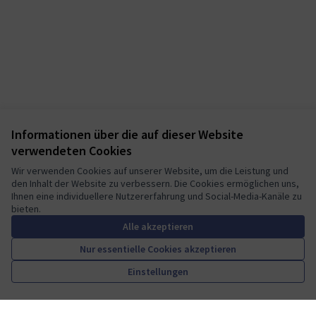
Informationen über die auf dieser Website
verwendeten Cookies
Wir verwenden Cookies auf unserer Website, um die Leistung und
den Inhalt der Website zu verbessern. Die Cookies ermöglichen uns,
Ihnen eine individuellere Nutzererfahrung und Social-Media-Kanäle zu
bieten.
Alle akzeptieren
Nur essentielle Cookies akzeptieren
Einstellungen