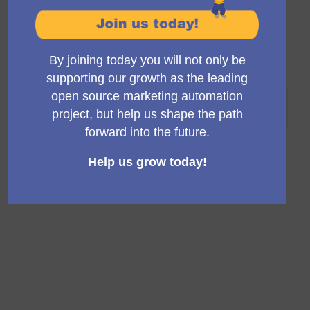
Mautic 9
The Mautic Privacy Project
Seeking funding
Mautic 9.0 [Breaking changes allowed]
5%