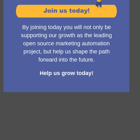
Mautic 9
The Mautic Privacy Project
Seeking funding
Mautic 9.0 [Breaking changes allowed]
5 %