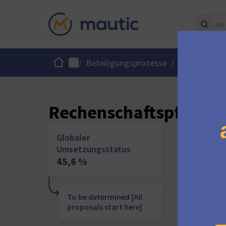
Start
Hauptmenü
/
Beteiligungsprozesse
/
Propose new
Rechenschaftspflicht
Globaler
Umsetzungsstatus
45,6 %
To be determined [All
proposals start here]