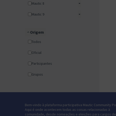
Mautic 8
Mautic 9
Origem
Todos
Oficial
Participantes
Grupos
Bem-vindo à plataforma participativa Mautic Community Por
Aqui é onde acontecem todas as coisas relacionadas à
comunidade, desde nomeações e eleições para cargos de