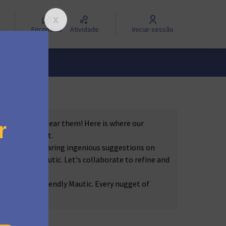
Encontros
Atividade
Iniciar sessão
nd we want to hear them! Here is where our
Mautic product.
res 🚀💡 to sharing ingenious suggestions on
 future of Mautic. Let's collaborate to refine and
e-rich, user-friendly Mautic. Every nugget of