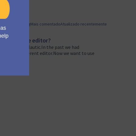
ria
Mais recente
Mais comentado
Atualizado recentemente
pesJS inline editor?
rsion across Mautic.In the past we had
went with a different editor.Now we want to use