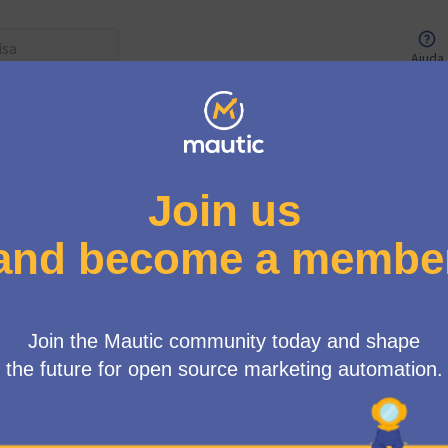
Ajuda
Menu de usuários
do Mautic
/
🔔🔔 Calling all Mautic enthusiasts! Your ideas matter to us, a
community members can suggest topics for discussion on the 
From brainstorming creative names for our exciting new featu
improving user experience 💻🌈, your insight can help shape the
enhance this remarkable platform.
Please submit your topics and join us in creating a more featur
wisdom 🧠💎 counts, so let's innovate together! 🌐🎉