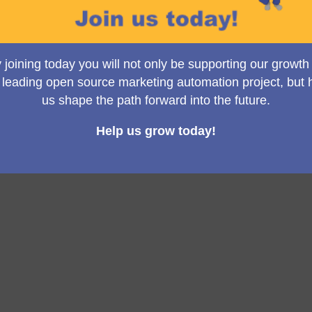
1 debate
Ordem aleató
What editor features should be included in the Gra
We have a PR where we're working on updating the CKEditor ve
difficulties with this, because Mautic was using Froala, so we 
the same editor everywhere in …
Debate aberto
0
1