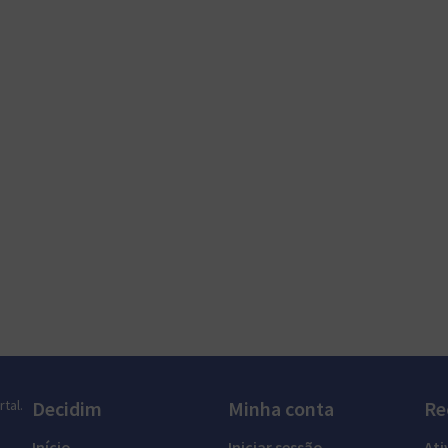
tal.
Decidim
Minha conta
Re
Início
Iniciar sessão
Ati