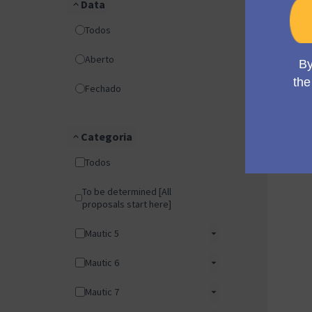
Data
Todos
Aberto
Fechado
Categoria
Todos
To be determined [All
proposals start here]
Mautic 5
Mautic 6
Mautic 7