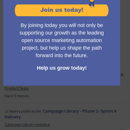
Release planning meeting
Nuevo encuentro:
Propose new Mautic features
Hace 5 meses
[Monthly] Developer onboarding - April
Nuevo encuentro:
24
Product Team
Hace 5 meses
[Monthly] Developer onboarding - March
Nuevo encuentro:
27
Product Team
Hace 5 meses
Campaign Library - Phase 2- Sprint 4
Nueva publicación:
Delivery
Campaign Library initiative