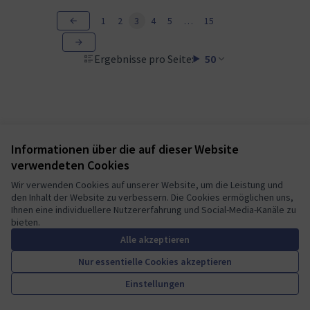
1
2
3
4
5
…
15
Ergebnisse pro Seite:
50
Informationen über die auf dieser Website
Nutzungsbedingungen
verwendeten Cookies
Cookie Einstellungen
Mautic Community Portal auf X
Mautic Community Portal auf Facebook
Mautic Community Portal auf Instagram
Mautic Community Portal auf YouTube
Mautic Community Portal auf GitHub
Wir verwenden Cookies auf unserer Website, um die Leistung und
den Inhalt der Website zu verbessern. Die Cookies ermöglichen uns,
(Externer Link)
(Externer Link)
(Externer Link)
(Externer Link)
(Externer Link)
Deutsch
Ihnen eine individuellere Nutzererfahrung und Social-Media-Kanäle zu
Sprache wählen
Choose language
Escolher idioma
Elegir el idioma
Triar
bieten.
Alle akzeptieren
Nur essentielle Cookies akzeptieren
A democratic space for your
(Externer Link)
Einstellungen
Website mit
freier Software erstellt
.
community
(Externer Link)