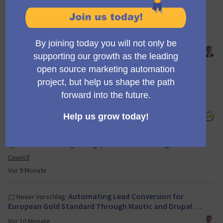
Regional pricing using Big Mac Index for
Neuer Vorschlag:
ELTS and corporate membership
Council
Vor 9 Monate
[Position filled] Paid position (22 week
Neuer Beitrag:
contract) Project Manager for Mautic Ca…
Contributing to Mautic
Vor 9 Monate
Mid Q4/25 Council Meeting
Neue Veranstaltung:
Council
Vor 9 Monate
Automating Lead Conversion for
Neuer Vorschlag:
European Gold Standard Through Mautic and Drupal …
Vor 10 Monate