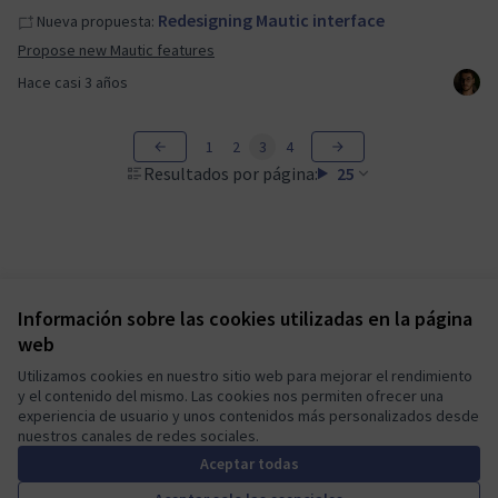
Redesigning Mautic interface
Nueva propuesta:
Propose new Mautic features
Hace casi 3 años
1
2
3
4
Resultados por página:
25
Información sobre las cookies utilizadas en la página
Términos y condiciones de uso
web
Configuración de cookies
Mautic Community Portal en X
Mautic Community Portal en Facebook
Mautic Community Portal en Instagram
Mautic Community Portal en YouTube
Mautic Community Portal en GitHub
Utilizamos cookies en nuestro sitio web para mejorar el rendimiento
y el contenido del mismo. Las cookies nos permiten ofrecer una
(Enlace externo)
(Enlace externo)
(Enlace externo)
(Enlace externo)
(Enlace externo)
Castellano
experiencia de usuario y unos contenidos más personalizados desde
Sprache wählen
Choose language
Escolher idioma
Elegir el idioma
Triar
nuestros canales de redes sociales.
Aceptar todas