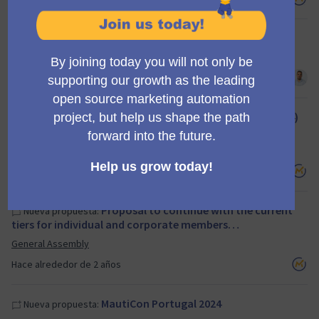
New hiring rules
Nueva propuesta:
Council
Hace alrededor de 2 años
Proposal to adopt the latest (Jan 2024)
Nueva propuesta:
Big Mac data update
General Assembly
Hace alrededor de 2 años
Proposal to continue with the current
Nueva propuesta:
tiers for individual and corporate members…
General Assembly
Hace alrededor de 2 años
MautiCon Portugal 2024
Nueva propuesta: