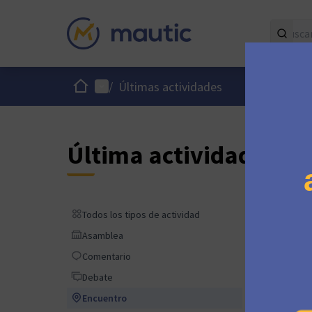
Inicio
Menú principal
/
Últimas actividades
Última actividad
Hace 2 d
Todos los tipos de actividad
Todos los tipos de actividad
Asamblea
Asamblea
Comentario
Comentario
Hace ap
Debate
Debate
2 meses
Encuentro
Encuentro