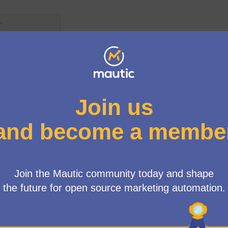
ías
Mid Q3/26 Mautic Council 
Nuevo encuentro:
Council
roximadamente
End Q2/26 Mautic Council
Nuevo encuentro:
Council