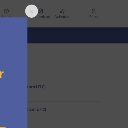
Ayuda
Encuentros
Actividad
Entra
meeting (11:00 am UTC)
 meeting (11:00 am UTC)