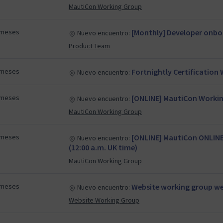
MautiCon Working Group
 meses
[Monthly] Developer onbo
Nuevo encuentro:
Product Team
 meses
Fortnightly Certificatio
Nuevo encuentro:
 meses
[ONLINE] MautiCon Working
Nuevo encuentro:
MautiCon Working Group
 meses
[ONLINE] MautiCon ONLIN
Nuevo encuentro:
(12:00 a.m. UK time)
MautiCon Working Group
 meses
Website working group we
Nuevo encuentro:
Website Working Group