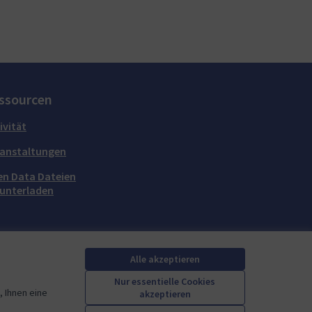
ssourcen
ivität
anstaltungen
n Data Dateien
unterladen
Alle akzeptieren
Nur essentielle Cookies
 Ihnen eine
akzeptieren
Mautic Community Portal auf X
Mautic Community Portal auf Facebook
Mautic Community Portal auf Instagram
Mautic Community Portal auf YouTube
Mautic Community Portal auf GitHub