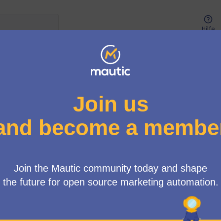
Hilfe
Benutzer-Menü
ce Tiger Team
/
4 Debatten
Zufällige Reihenfolge
Ne
Move Bootstrap LESS code into CoreBundle
Currently, there are several initiatives addressing both user 
insights about the future of these changes have come to light.
package called Bootstra…
Offene Debatte
1
0