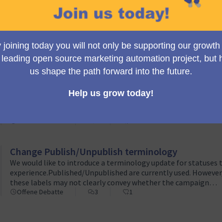
Create information cards on the Campaigns page 
It focuses on creating a relationship between the different pa
Mautic sometimes have difficulty understanding that, for exam
type of form and also a s…
26 Mär 2024 → 09 Apr 2024
1
0
Rename Plugins to External Services
If we take an overview of what plugins are today within the pla
with external services such as CRM or data analysis tools, lead 
to some type…
Offene Debatte
2
0
Change Publish/Unpublish terminology
We would like to introduce a terminology update for statuses 
experience.Published/Unpublished are currently used. However,
these labels may not clearly convey whether the campaign…
Offene Debatte
3
1