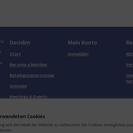
ity
Decidim
Mein Konto
Re
n
Start
Anmelden
Akt
n.
Become a Member
Ver
Beteiligungsprozesse
Ope
her
Gremien
Meetings & Events
Meetup-Gruppen
verwendeten Cookies
ng und den Inhalt der Website zu verbessern. Die Cookies ermöglichen uns,
bieten.