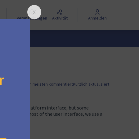
Veranstaltungen
Aktivität
Anmelden
ueste zuerst
Am meisten kommentiert
Kürzlich aktualisiert
experience and platform interface, but some
To make the most of the user interface, we use a