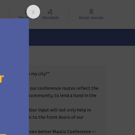
Encontros
Atividade
Iniciar sessão
 Conference in my city?"
to ensure that our conference routes reflect the
ing to you, our community, to lend a hand in the
 of Mautic
. Your input will not only help in
(Link externo)
so bring Mautic to the front doors of our
et ready for an even better Mautic Conference —