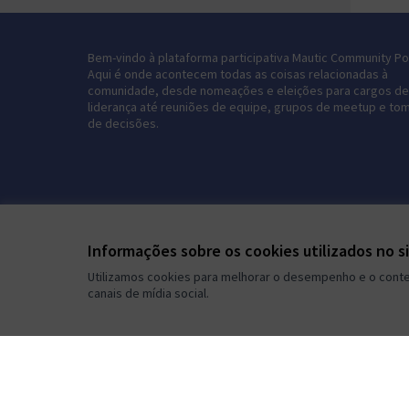
Bem-vindo à plataforma participativa Mautic Community Por
Aqui é onde acontecem todas as coisas relacionadas à
comunidade, desde nomeações e eleições para cargos de
liderança até reuniões de equipe, grupos de meetup e to
de decisões.
Informações sobre os cookies utilizados no s
Utilizamos cookies para melhorar o desempenho e o conteú
canais de mídia social.
Termos de serviço
Configurações de cookies