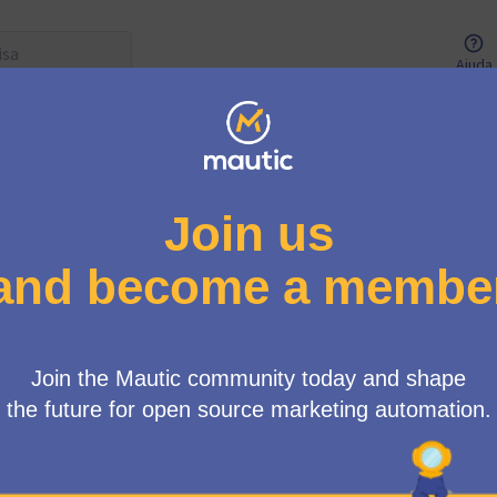
Ajuda
Menu de usuários
oup
/
Propostas
Ever thought, 🤔 "Hey, it would be awesome to have the Mautic
💡Well, now's your chance to make it happen!
As we travel the globe, rotating continents annually, we want 
geographical diversity of our attendees. Therefore, we're turn
decision-making process!
Submitting your application is simple and open to all
members
choosing a destination that echoes our global footprint but al
community.
Let's make a difference together, one conference at a time. G