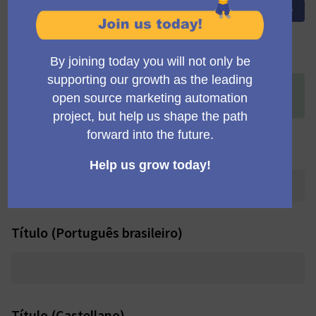
Toggle view
Título (English)
+
[ONLINE] MautiCon Working Group Meeting (12:15
p.m. UK time)
Título (Deutsch)
Título (Português brasileiro)
Título (Castellano)