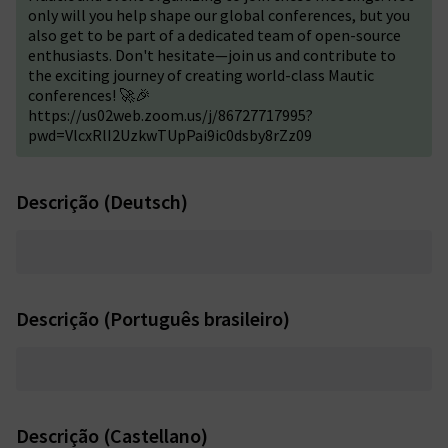
only will you help shape our global conferences, but you
also get to be part of a dedicated team of open-source
enthusiasts. Don't hesitate—join us and contribute to
the exciting journey of creating world-class Mautic
conferences! 🚀🎉
https://us02web.zoom.us/j/86727717995?
pwd=VlcxRlI2UzkwTUpPai9ic0dsby8rZz09
Descrição (Deutsch)
Descrição (Português brasileiro)
Descrição (Castellano)