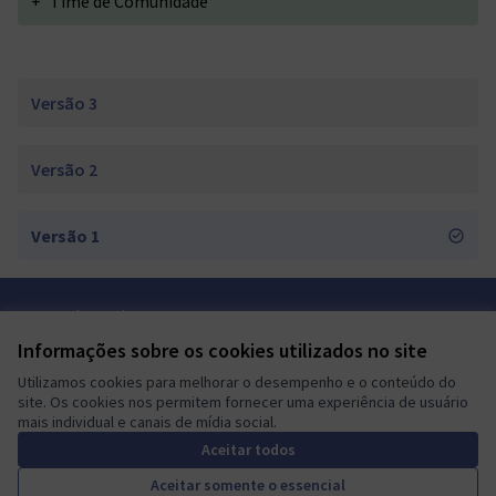
+
Time de Comunidade
Versão 3
Versão 2
Versão 1
Termos de serviço
Configurações de cookies
Informações sobre os cookies utilizados no site
Mautic Community Portal em X
Mautic Community Portal no Facebook
Mautic Community Portal no Instagram
Mautic Community Portal no YouTube
Mautic Community Portal no GitHub
Utilizamos cookies para melhorar o desempenho e o conteúdo do
(Link externo)
(Link externo)
(Link externo)
(Link externo)
(Link externo)
Português brasileiro
site. Os cookies nos permitem fornecer uma experiência de usuário
Sprache wählen
Choose language
Escolher idioma
Elegir el idioma
Triar
mais individual e canais de mídia social.
Aceitar todos
Aceitar somente o essencial