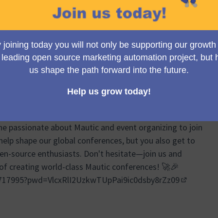
Group meetings, we brainstorm, plan, and share
ts of the Mautic Conferences. From logistics and event
ponsor relations, our discussions cover a wide
re your ideas can truly make a difference!
e passionate about Mautic and event organizing to join
help shape our global conferences, but you also get to
en-source enthusiasts. Don't hesitate—join us and
 of creating world-class Mautic conferences! 🚀🎉
7717995?pwd=VlcxRlI2UzkwTUpPai9ic0dsby8rZz09
(Enllaç ex