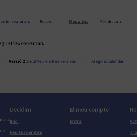
és ben valorats
Recent
Més antic
Més discutit
egir el teu comentari.
Versió 2
(de 2)
veure altres versions
Afegir al calendari
Decidim
El meu compte
Re
amb la
Inici
Entra
Act
 de
Fes-te membre
Tr