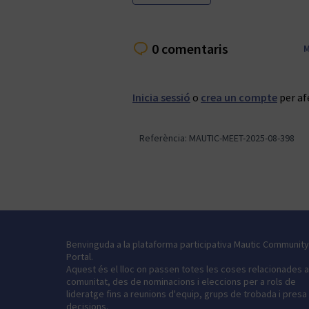
0 comentaris
M
Inicia sessió
o
crea un compte
per af
Referència: MAUTIC-MEET-2025-08-398
Benvinguda a la plataforma participativa Mautic Community
Portal.
Aquest és el lloc on passen totes les coses relacionades 
comunitat, des de nominacions i eleccions per a rols de
lideratge fins a reunions d'equip, grups de trobada i presa
decisions.