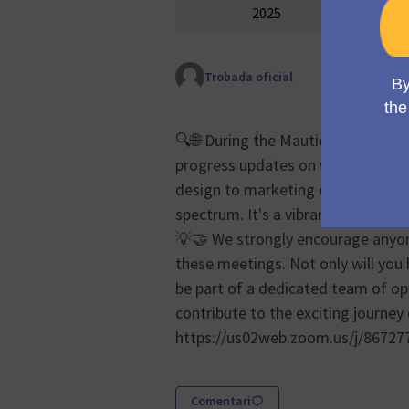
2025
Trobada oficial
🔍🌐 During the Mauticon Working 
progress updates on various aspec
design to marketing efforts and s
spectrum. It's a vibrant forum whe
💡🤝 We strongly encourage anyon
these meetings. Not only will you 
be part of a dedicated team of op
contribute to the exciting journey
https://us02web.zoom.us/j/8672
Comentari