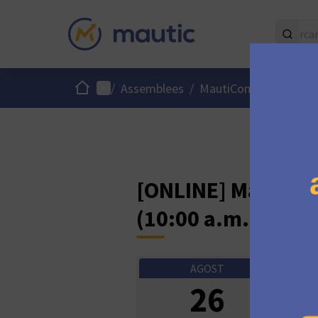
Inici
Menú principal
/
Assemblees
/
MautiCon Working Gr
[ONLINE] MautiCo
(10:00 a.m. UK ti
AGOST
En lí
26
09:0