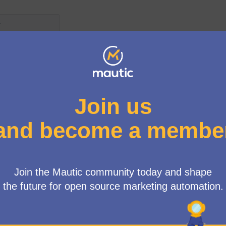
Menú d'usuari
oup
/
Meetings
n Working Group Meeting
me)
nia
0 AM
-
10:00 AM UTC