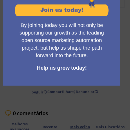
14:00 PM
-
14:30 PM UTC
Reunião oficial
Reunião privada
Transparente
A regular meeting of the working group building the
Mautic trials infrastructure and marketing.
Comment
Compartilhar
Denunciar
Seguir
0 comentários
Melhores
Recente
Mais velho
Mais Discutidos
avaliações