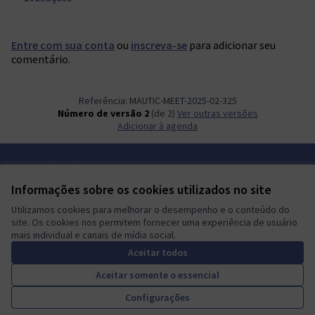
Entre com sua conta
ou
inscreva-se
para adicionar seu
comentário.
Referência: MAUTIC-MEET-2025-02-325
Número de versão 2
(de 2)
ver outras versões
Adicionar à agenda
Termos de serviço
Configurações de cookies
Informações sobre os cookies utilizados no site
Mautic Community Portal em X
Mautic Community Portal no Facebook
Mautic Community Portal no Instagram
Mautic Community Portal no YouTube
Mautic Community Portal no GitHub
Utilizamos cookies para melhorar o desempenho e o conteúdo do
(Link externo)
(Link externo)
(Link externo)
(Link externo)
(Link externo)
Português brasileiro
site. Os cookies nos permitem fornecer uma experiência de usuário
Sprache wählen
Choose language
Escolher idioma
Elegir el idioma
Triar
mais individual e canais de mídia social.
Aceitar todos
Aceitar somente o essencial
A democratic space for your
(Link externo)
Configurações
Site criado com
software livre
.
community
(Link externo)