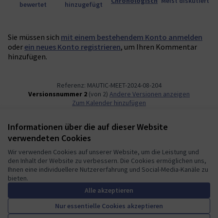
Chronologisch
Meist diskutiert
bewertet
hinzugefügt
Sie müssen sich
mit einem bestehendem Konto anmelden
oder
ein neues Konto registrieren
, um Ihren Kommentar
hinzufügen.
Referenz: MAUTIC-MEET-2024-08-204
Versionsnummer 2
(von 2)
Andere Versionen anzeigen
Zum Kalender hinzufügen
Informationen über die auf dieser Website
Nutzungsbedingungen
verwendeten Cookies
Cookie Einstellungen
Mautic Community Portal auf X
Mautic Community Portal auf Facebook
Mautic Community Portal auf Instagram
Mautic Community Portal auf YouTube
Mautic Community Portal auf GitHub
Wir verwenden Cookies auf unserer Website, um die Leistung und
den Inhalt der Website zu verbessern. Die Cookies ermöglichen uns,
(Externer Link)
(Externer Link)
(Externer Link)
(Externer Link)
(Externer Link)
Deutsch
Ihnen eine individuellere Nutzererfahrung und Social-Media-Kanäle zu
Sprache wählen
Choose language
Escolher idioma
Elegir el idioma
Triar
bieten.
Alle akzeptieren
Nur essentielle Cookies akzeptieren
A democratic space for your