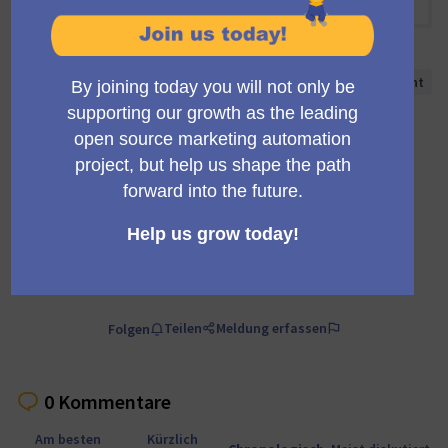
09:00 VORMITTAGS
-
09:30 VORMITTAGS UTC
Offizielle
Private
Transparent
Besprechung
Veranstaltung
A regular meeting of the working group building the
Mautic trials infrastructure and marketing.
Kommentar
Teilen
Meldung erfassen
Folgen
0 Kommentare
Am besten
Kürzlich