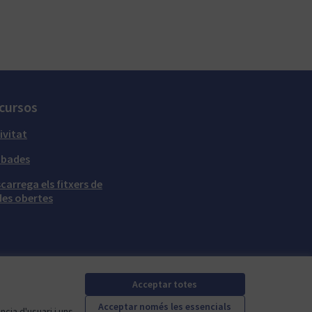
cursos
ivitat
obades
carrega els fitxers de
es obertes
Acceptar totes
Acceptar només les essencials
cia d'usuari i uns