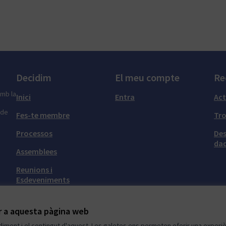
Decidim
El meu compte
Re
amb la
Inici
Entra
Act
 de
Fes-te membre
Tr
Processos
Des
dad
Assemblees
Reunions i
Esdeveniments
Grups de Meetup
ir a aquesta pàgina web
ndiment i el contingut d'aquest. Les galetes ens permeten oferir una experièn