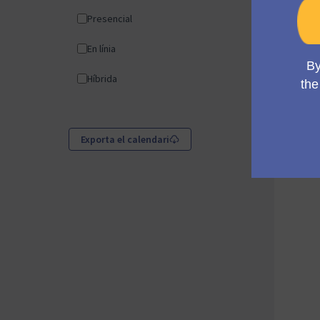
Presencial
En línia
Híbrida
Exporta el calendari