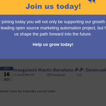
Mautic Meetup Barcelona és el teu destí. Vine, mostra la teva p
teva història Mautic, afegeix el teu capítol a l'èpica Mautic i 
realitat. És hora de fer clic a 'Unir-se a la Reunió'! Viatgem j
1 trobada
Actualment no hi ha trobades programades, però pots veure le
NOV
Inauguració Mautic Barcelona 🎉🎉: Desencade
16
18:00 PM UTC
Presencial
0
2023
Veure totes les trobades cancel·lades