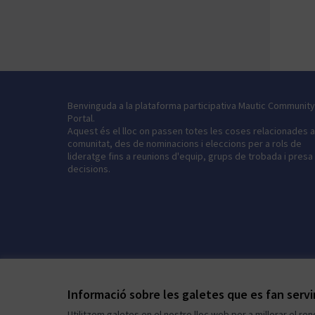
Benvinguda a la plataforma participativa Mautic Community
Portal.
Aquest és el lloc on passen totes les coses relacionades 
comunitat, des de nominacions i eleccions per a rols de
lideratge fins a reunions d'equip, grups de trobada i presa
decisions.
Informació sobre les galetes que es fan serv
Utilitzem galetes en el nostre lloc web per a millorar el re