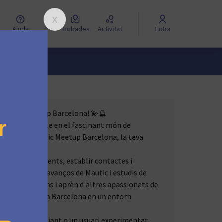
Ajuda
Trobades
Activitat
Entra
Leaflet
|
© OpenStreetMap
contributors
 com a punts al mapa. L'element es pot fer servir amb un lector 
e Mautic Meetup Barcelona! 💫🔮
g? Aventurar-te en el fascinant món de
iatge de Mautic Meetup Barcelona, la teva
ió!
artir coneixements, establir contactes i
en els últims avanços de Mautic i estudis de
s teves opinions i aprèn d'altres apassionats de
uaris de Mautic a Barcelona en un entorn
guis un principiant o un usuari experimentat,