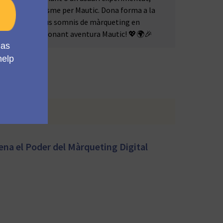
assió i entusiasme per Mautic. Dona forma a la
converteix els teus somnis de màrqueting en
unts en una emocionant aventura Mautic! 💖🌍🎉
s anteriors.
na el Poder del Màrqueting Digital