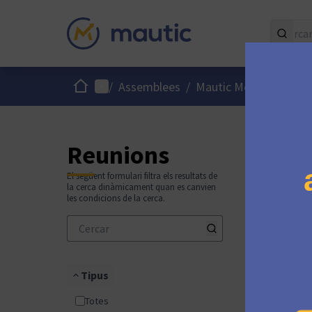
Inici
Menú principal
/
Assemblees
/
Mautic Meetup Barcel
Saltar
El següen
+
−
Reunions
El següent formulari filtra els resultats de
la cerca dinàmicament quan es canvien
les condicions de la cerca.
Tipus
Totes