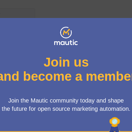
Menú d'usuari
ona
/
 el mapa
t element és un mapa que presenta els components d'aquesta pàgina
🔮💫 Encén la Teva Aventura Mautic: Uneix-te a les Reunions d
Has somiat mai amb millorar les teves tècniques de màrquetin
l'automatització de màrqueting amb Mautic? Benvingut/da al v
plataforma de llançament per convertir aquests somnis en acc
Les nostres reunions són un centre per a idees creatives, comp
inspiració. Submergeix-te en xerrades captivadores que destaqu
casos pràctics. Participa en discussions vibrants, comparteix le
Mautic. Aprofita l'oportunitat de barrejar-te amb experts i us
estimulant i col·legial.
Independentment del teu nivell d'experiència amb Mautic, ja si