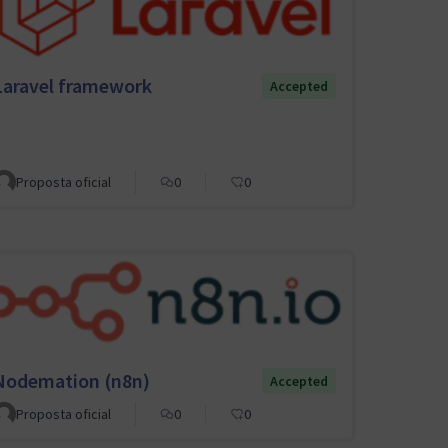
Laravel framework
Accepted
Proposta oficial
0
0
Nodemation (n8n)
Accepted
Proposta oficial
0
0