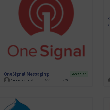
OneSignal Messaging
Accepted
Proposta oficial
0
0