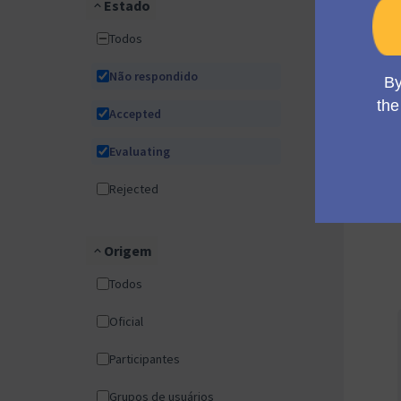
Estado
Todos
Não respondido
Accepted
Evaluating
Rejected
Origem
Todos
Oficial
Participantes
Grupos de usuários