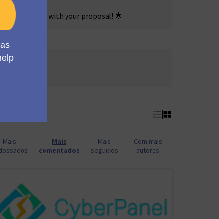
s! 🚀
. It all starts with your proposal! 🌟
apoios 5
Mais
Mais
Mais
Com mais
dossados
comentados
seguidos
autores