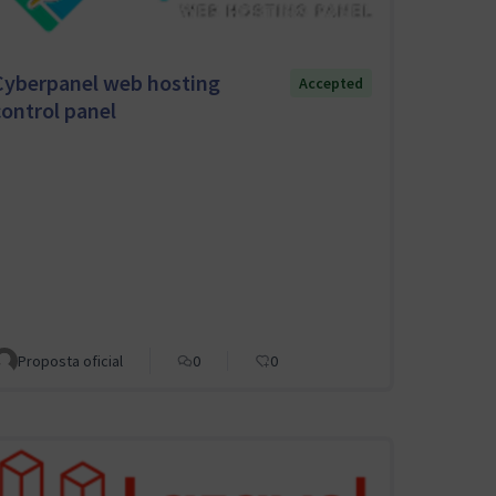
Cyberpanel web hosting
Accepted
control panel
Proposta oficial
0
0