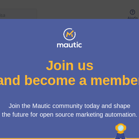
Ajuda
u de usuários
Got an Integration with Mautic and want to be listed on the dir
Hey there, guess what? Your great integrations with Mautic ca
just that, it might even make it to the Mautic website's home
needs to propose an integration that you use or like, and let us 
But hang on, your integration needs to find fans within our aw
members need to support it before we include it in the director
thumbs up. 👍
There's more! Every three months, we all come together to vote
The top three favourites not only get bragging rights but also