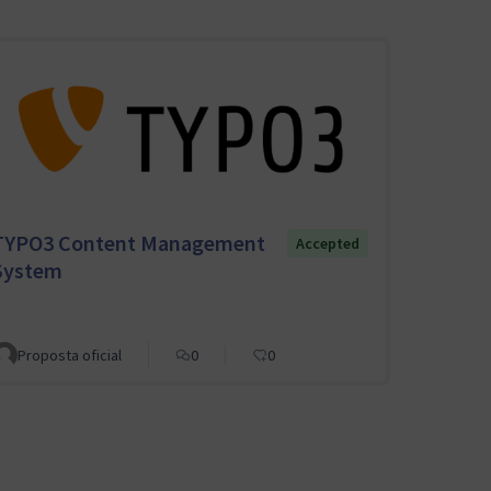
TYPO3 Content Management
Accepted
System
Proposta oficial
0
0