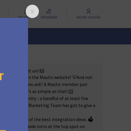
Encontros
Atividade
Iniciar sessão
ectory? Bring it on! 🙌
n be featured on the Mautic website! 💡And not
page. 🏆 How, you ask? A Mautic member just
do the rest. It's as simple as that! 📨
esome community - a handful of at least five
y. 👥 Plus, our Marketing Team has got to give a
 up the best of the best integration ideas. 🗳️
 a fancy worldwide intro at the top spot on