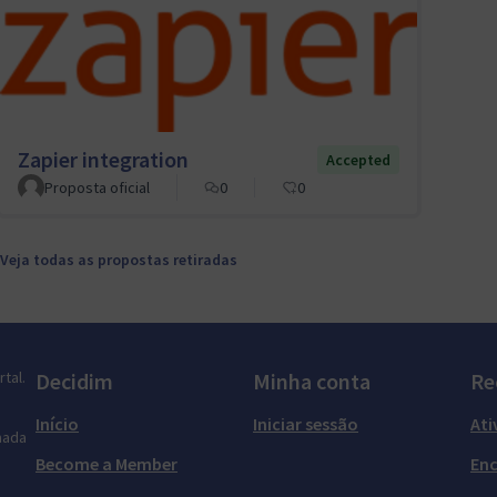
Zapier integration
Accepted
Proposta oficial
0
0
Veja todas as propostas retiradas
tal.
Decidim
Minha conta
Re
Início
Iniciar sessão
Ati
mada
Become a Member
En