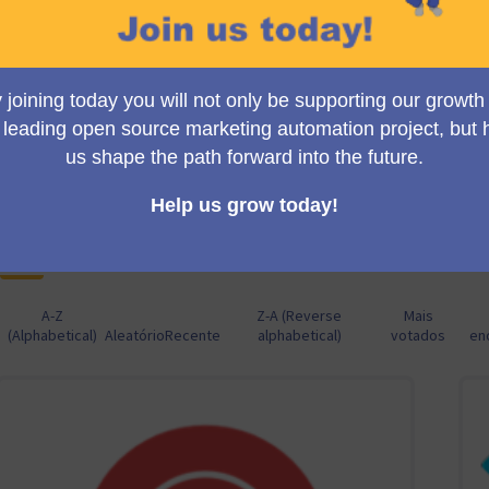
mautic.org's homepage. Trust us, it doesn't get bigger than thi
So, what are you waiting for? Let's make Mautic better, together
A votação está sujeita às seguintes regras:
Para serem aceitos, as propostas precisam chegar aos 
9 propostas
A-Z
Z-A (Reverse
Mais
(Alphabetical)
Aleatório
Recente
alphabetical)
votados
en