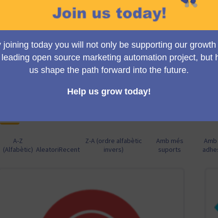
mautic.org's homepage. Trust us, it doesn't get bigger than thi
So, what are you waiting for? Let's make Mautic better, together
La selecció de propostes es regeix per les següents n
Per ser validades, les propostes han d'arribar a un mín
9 propostes
A-Z
Z-A (ordre alfabètic
Amb més
Amb
(Alfabètic)
Aleatori
Recent
invers)
suports
adhe