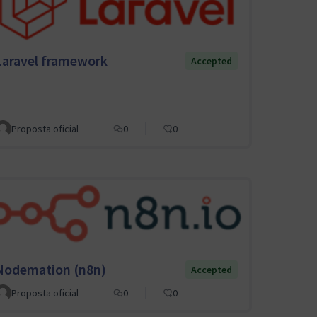
Laravel framework
Accepted
Proposta oficial
0
0
Nodemation (n8n)
Accepted
Proposta oficial
0
0