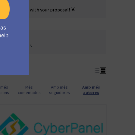
s! 🚀
. It all starts with your proposal! 🌟
ormes:
im de 5 suports
 més
Més
Amb més
Amb més
sions
comentades
seguidores
autores