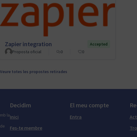
Zapier integration
Accepted
Proposta oficial
0
0
Veure totes les propostes retirades
Decidim
El meu compte
Re
amb la
Inici
Entra
Act
 de
Fes-te membre
Tr