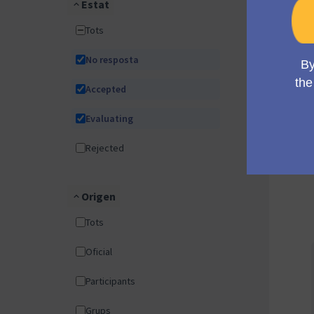
Estat
Tots
No resposta
Accepted
Evaluating
Rejected
Origen
Tots
Oficial
Participants
Grups