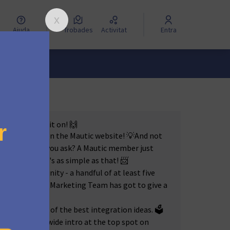
Ajuda
Trobades
Activitat
Entra
ectory? Bring it on! 🙌
n be featured on the Mautic website! 💡And not
page. 🏆 How, you ask? A Mautic member just
do the rest. It's as simple as that! 📨
esome community - a handful of at least five
y. 👥 Plus, our Marketing Team has got to give a
 up the best of the best integration ideas. 🗳️
 a fancy worldwide intro at the top spot on