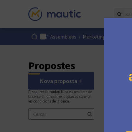
Inici
Menú principal
Menú
/
Assemblees
/
Marketing Team
/
Propostes
Nova proposta
El següent formulari filtra els resultats de
la cerca dinàmicament quan es canvien
les condicions de la cerca.