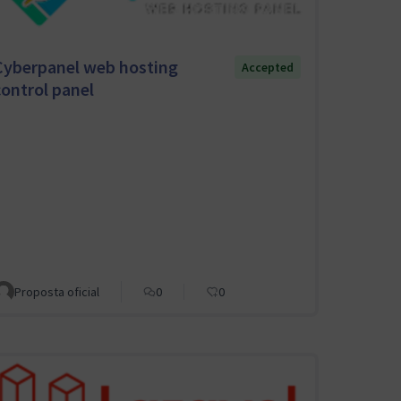
Cyberpanel web hosting
Accepted
control panel
Proposta oficial
0
0