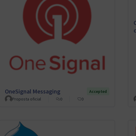
OneSignal Messaging
Accepted
Proposta oficial
0
0