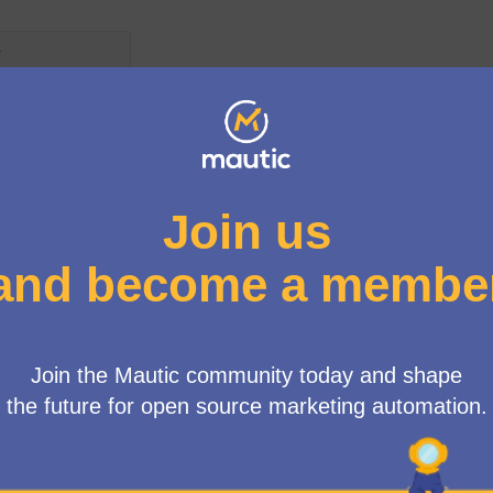
 d'usuari
Got an Integration with Mautic and want to be listed on the dir
Hey there, guess what? Your great integrations with Mautic ca
just that, it might even make it to the Mautic website's home
needs to propose an integration that you use or like, and let us 
But hang on, your integration needs to find fans within our aw
members need to support it before we include it in the director
thumbs up. 👍
There's more! Every three months, we all come together to vote
The top three favourites not only get bragging rights but also