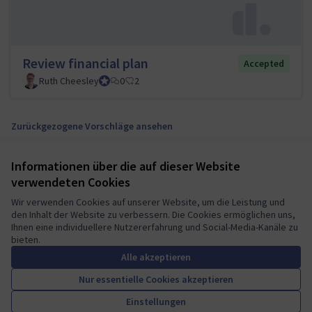
Review financial plan
Accepted
Ruth Cheesley
Mautic Project Lead
0
2
Zurückgezogene Vorschläge ansehen
Informationen über die auf dieser Website
Nutzungsbedingungen
verwendeten Cookies
Cookie Einstellungen
Mautic Community Portal auf X
Mautic Community Portal auf Facebook
Mautic Community Portal auf Instagram
Mautic Community Portal auf YouTube
Mautic Community Portal auf GitHub
Wir verwenden Cookies auf unserer Website, um die Leistung und
den Inhalt der Website zu verbessern. Die Cookies ermöglichen uns,
(Externer Link)
(Externer Link)
(Externer Link)
(Externer Link)
(Externer Link)
Deutsch
Ihnen eine individuellere Nutzererfahrung und Social-Media-Kanäle zu
Sprache wählen
Choose language
Escolher idioma
Elegir el idioma
Triar
bieten.
Alle akzeptieren
Nur essentielle Cookies akzeptieren
A democratic space for your
(Externer Link)
Einstellungen
Website mit
freier Software erstellt
.
community
(Externer Link)