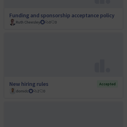
Funding and sponsorship acceptance policy
Ruth Cheesley
Mautic Project Lead
0
0
New hiring rules
Accepted
domidc
Council member
2
0