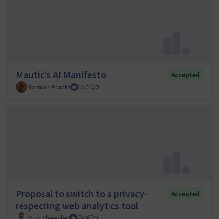
Mautic’s AI Manifesto
Accepted
Norman Pracht
Council member
0
0
Proposal to switch to a privacy-
Accepted
respecting web analytics tool
Ruth Cheesley
Mautic Project Lead
0
0