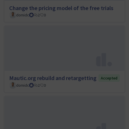
Change the pricing model of the free trials
domidc
Council member
2
0
Mautic.org rebuild and retargetting
Accepted
domidc
Council member
2
0