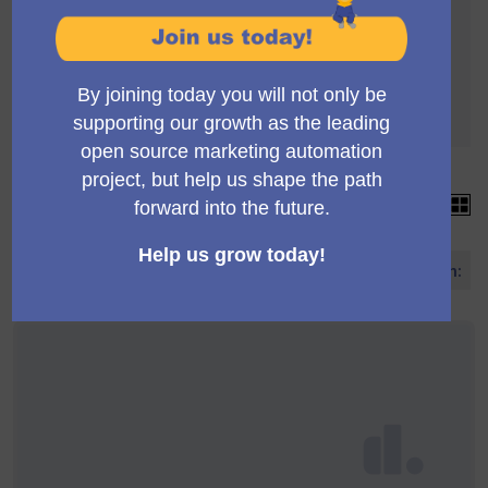
Die Abstimmung unterliegt folgenden Regeln:
Um validiert zu werden, müssen die Vorschläge
4 Unterstützungen erreichen
Jeder Vorschlag kann mehr als 4 Stimmen
sammeln
15 Vorschläge
Vorschläge sortieren nach: