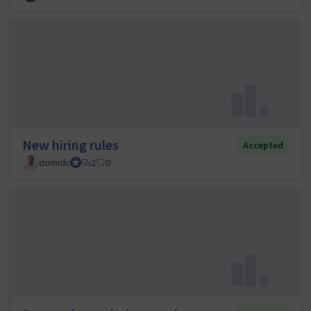
New hiring rules
Accepted
domidc
Council member
2
0