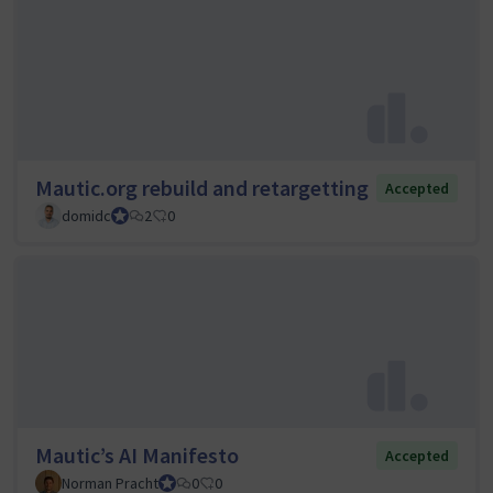
Mautic.org rebuild and retargetting
Accepted
domidc
Council member
2
0
Mautic’s AI Manifesto
Accepted
Norman Pracht
Council member
0
0