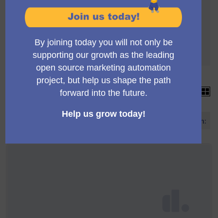
Die Abstimmung unterliegt folgenden Regeln:
Um validiert zu werden, müssen die Vorschläge
4 Unterstützungen erreichen
Jeder Vorschlag kann mehr als 4 Stimmen
sammeln
15 Vorschläge
Vorschläge sortieren nach: