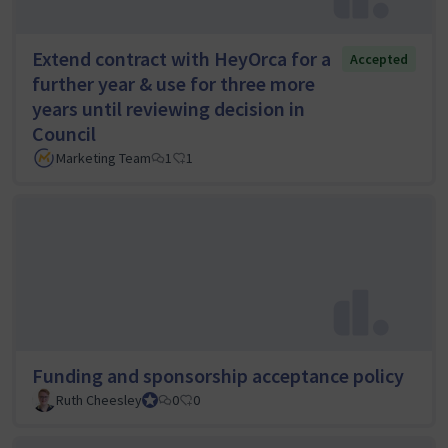
Extend contract with HeyOrca for a
Accepted
further year & use for three more
years until reviewing decision in
Council
Marketing Team
1
1
Funding and sponsorship acceptance policy
Ruth Cheesley
Mautic Project Lead
0
0