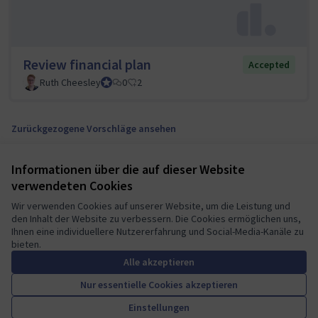
Review financial plan
Accepted
Ruth Cheesley
Mautic Project Lead
0
2
Zurückgezogene Vorschläge ansehen
Informationen über die auf dieser Website
Nutzungsbedingungen
verwendeten Cookies
Cookie Einstellungen
Mautic Community Portal auf X
Mautic Community Portal auf Facebook
Mautic Community Portal auf Instagram
Mautic Community Portal auf YouTube
Mautic Community Portal auf GitHub
Wir verwenden Cookies auf unserer Website, um die Leistung und
den Inhalt der Website zu verbessern. Die Cookies ermöglichen uns,
(Externer Link)
(Externer Link)
(Externer Link)
(Externer Link)
(Externer Link)
Deutsch
Ihnen eine individuellere Nutzererfahrung und Social-Media-Kanäle zu
Sprache wählen
Choose language
Escolher idioma
Elegir el idioma
Triar
bieten.
Alle akzeptieren
Nur essentielle Cookies akzeptieren
A democratic space for your
(Externer Link)
Einstellungen
Website mit
freier Software erstellt
.
community
(Externer Link)