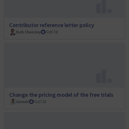
Contributor reference letter policy
Ruth Cheesley
Mautic Project Lead
0
0
Change the pricing model of the free trials
domidc
Council member
2
0