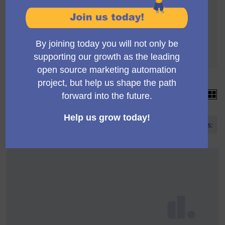
La selecció de propostes es regeix per les
següents normes:
Per ser validades, les propostes han d'arribar a
un mínim de 4 suports
Cada proposta pot acumular més de 4 suports
15 propostes
Ordenar propostes: