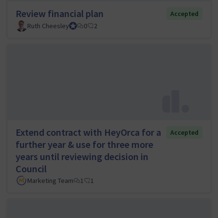
Review financial plan
Accepted
Ruth Cheesley
Mautic Project Lead
0
2
Extend contract with HeyOrca for a
Accepted
further year & use for three more
years until reviewing decision in
Council
Marketing Team
1
1