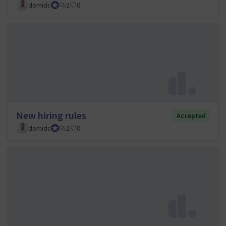
domidc
Council member
2
0
New hiring rules
Accepted
domidc
Council member
2
0