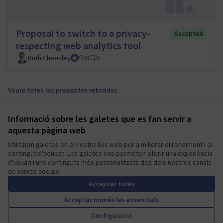
Proposal to switch to a privacy-
Accepted
respecting web analytics tool
Ruth Cheesley
Mautic Project Lead
0
0
Veure totes les propostes retirades
Informació sobre les galetes que es fan servir a
Termes i condicions d'ús
aquesta pàgina web
Configuració de les galetes
Mautic Community Portal a X
Mautic Community Portal a Facebook
Mautic Community Portal a Instagram
Mautic Community Portal a YouTube
Mautic Community Portal a GitHub
Utilitzem galetes en el nostre lloc web per a millorar el rendiment i el
contingut d'aquest. Les galetes ens permeten oferir una experiència
(Enllaç extern)
(Enllaç extern)
(Enllaç extern)
(Enllaç extern)
(Enllaç extern)
Català
d'usuari i uns continguts més personalitzats des dels nostres canals
Sprache wählen
Choose language
Escolher idioma
Elegir el idioma
Triar
de xarxes socials.
Acceptar totes
Acceptar només les essencials
A democratic space for your
(Enllaç extern)
Configuració
Web creada amb
programari lliure
.
community
(Enllaç extern)