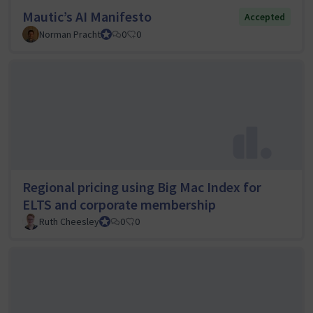
Mautic’s AI Manifesto
Accepted
Norman Pracht
Council member
0
0
Regional pricing using Big Mac Index for
ELTS and corporate membership
Ruth Cheesley
Mautic Project Lead
0
0