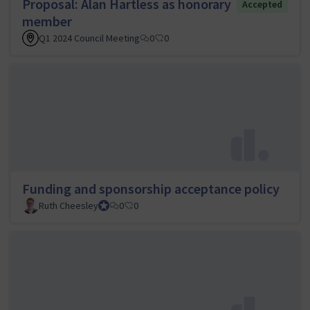
Proposal: Alan Hartless as honorary
Accepted
member
Q1 2024 Council Meeting
0
0
Funding and sponsorship acceptance policy
Ruth Cheesley
Mautic Project Lead
0
0