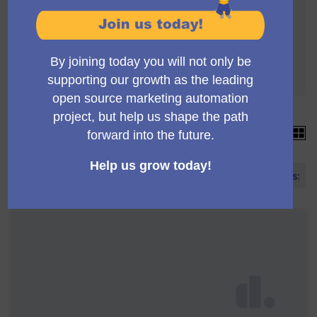
La selecció de propostes es regeix per les
següents normes:
Per ser validades, les propostes han d'arribar a
un mínim de 4 suports
Cada proposta pot acumular més de 4 suports
15 propostes
Ordenar propostes: