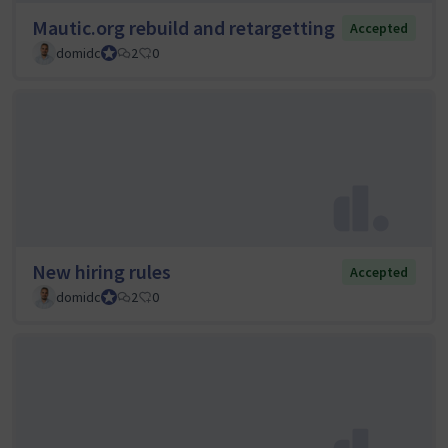
Mautic.org rebuild and retargetting
Accepted
domidc
Council member
2
0
New hiring rules
Accepted
domidc
Council member
2
0