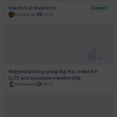
Mautic’s AI Manifesto
Accepted
Norman Pracht
Council member
0
0
Regional pricing using Big Mac Index for
ELTS and corporate membership
Ruth Cheesley
Mautic Project Lead
0
0