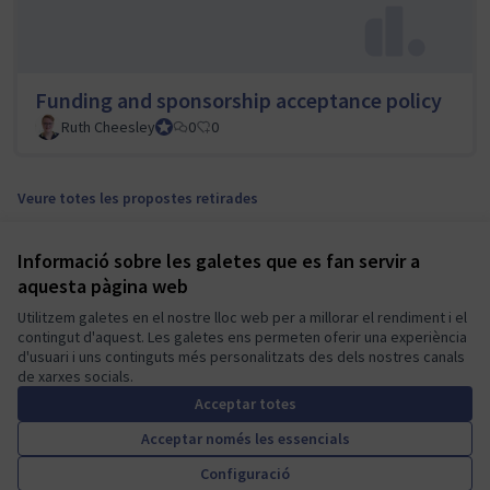
Funding and sponsorship acceptance policy
Ruth Cheesley
Mautic Project Lead
0
0
Veure totes les propostes retirades
Informació sobre les galetes que es fan servir a
Termes i condicions d'ús
aquesta pàgina web
Configuració de les galetes
Mautic Community Portal a X
Mautic Community Portal a Facebook
Mautic Community Portal a Instagram
Mautic Community Portal a YouTube
Mautic Community Portal a GitHub
Utilitzem galetes en el nostre lloc web per a millorar el rendiment i el
contingut d'aquest. Les galetes ens permeten oferir una experiència
(Enllaç extern)
(Enllaç extern)
(Enllaç extern)
(Enllaç extern)
(Enllaç extern)
Català
d'usuari i uns continguts més personalitzats des dels nostres canals
Sprache wählen
Choose language
Escolher idioma
Elegir el idioma
Triar
de xarxes socials.
Acceptar totes
Acceptar només les essencials
A democratic space for your
(Enllaç extern)
Configuració
Web creada amb
programari lliure
.
community
(Enllaç extern)