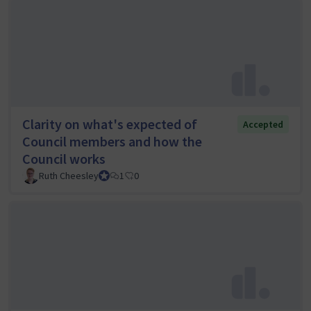
Clarity on what's expected of
Accepted
Council members and how the
Council works
Ruth Cheesley
Mautic Project Lead
1
0