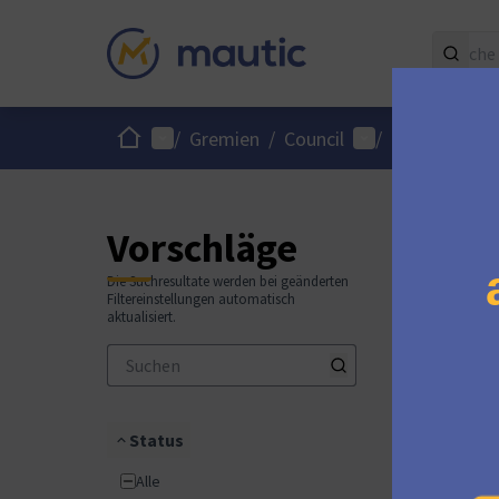
Start
Hauptmenü
Benutzer-Menü
/
Gremien
/
Council
/
Vorschläge
Die Suchresultate werden bei geänderten
Filtereinstellungen automatisch
aktualisiert.
Status
Alle