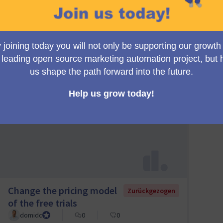
Hier sehen Sie alle Vorschläge, die von ihren Autoren zurückg
1 Vorschlag
Kürzlich
A-Z
Z-A (umgekehrt
Am meisten
Zufällig
hinzugefügt
(alphabetisch)
alphabetisch)
unterstützt
Change the pricing model
Zurückgezogen
of the free trials
domidc
Council member
0
0