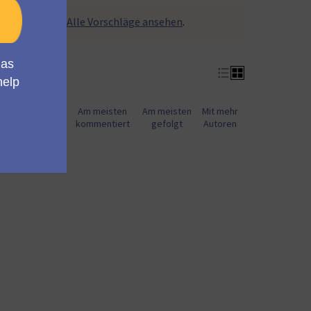
ezogen wurden.
Alle Vorschläge ansehen
.
Am meisten
Am meisten
Am meisten
Mit mehr
befürwortet
kommentiert
gefolgt
Autoren