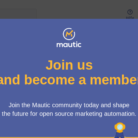
Hilfe
Proposals in this section can only be voted on by members of t
Die Abstimmung unterliegt folgenden Regeln:
Um validiert zu werden, müssen die Vorschläge 4 Unte
Jeder Vorschlag kann mehr als 4 Stimmen sammeln