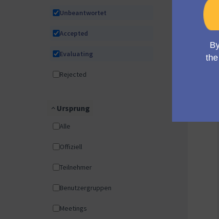
Unbeantwortet
Accepted
Evaluating
Rejected
Ursprung
Alle
Offiziell
Teilnehmer
Benutzergruppen
Meetings