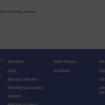
Alle Vorschläge ansehen
ity
Decidim
Mein Konto
Re
n
Start
Anmelden
Akt
n.
Become a Member
Ver
Beteiligungsprozesse
Ope
her
Gremien
Meetings & Events