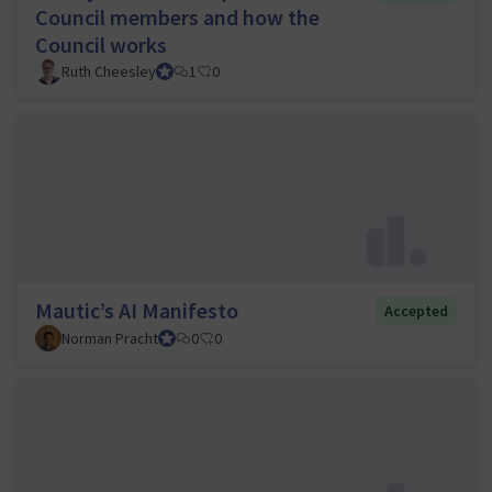
Council members and how the
Council works
Ruth Cheesley
Mautic Project Lead
1
0
Mautic’s AI Manifesto
Accepted
Norman Pracht
Council member
0
0