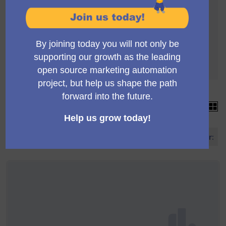
La recogida de apoyos se rige por las siguientes
normas:
Para ser validadas, las propuestas deben llegar a
un mínimo de 4 apoyos
Cada propuesta puede acumular más de 4
apoyos
15 propuestas
Ordenar propuestas por: