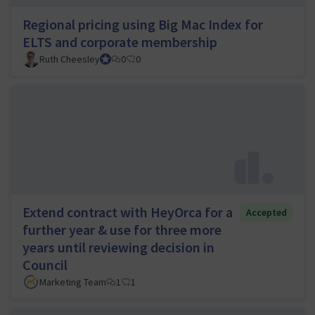
Regional pricing using Big Mac Index for
ELTS and corporate membership
Ruth Cheesley
Mautic Project Lead
0
0
Extend contract with HeyOrca for a
Accepted
further year & use for three more
years until reviewing decision in
Council
Marketing Team
1
1