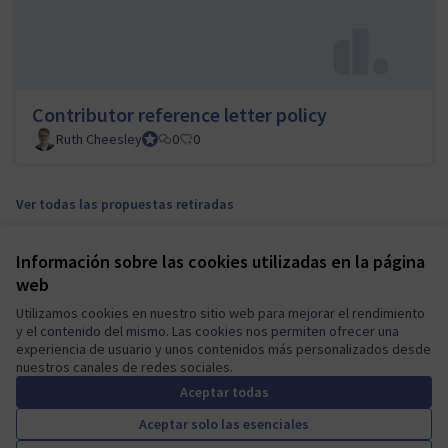
Contributor reference letter policy
Ruth Cheesley
Mautic Project Lead
0
0
Ver todas las propuestas retiradas
Información sobre las cookies utilizadas en la página
Términos y condiciones de uso
web
Configuración de cookies
Mautic Community Portal en X
Mautic Community Portal en Facebook
Mautic Community Portal en Instagram
Mautic Community Portal en YouTube
Mautic Community Portal en GitHub
Utilizamos cookies en nuestro sitio web para mejorar el rendimiento
y el contenido del mismo. Las cookies nos permiten ofrecer una
(Enlace externo)
(Enlace externo)
(Enlace externo)
(Enlace externo)
(Enlace externo)
Castellano
experiencia de usuario y unos contenidos más personalizados desde
Sprache wählen
Choose language
Escolher idioma
Elegir el idioma
Triar
nuestros canales de redes sociales.
Aceptar todas
Aceptar solo las esenciales
A democratic space for your