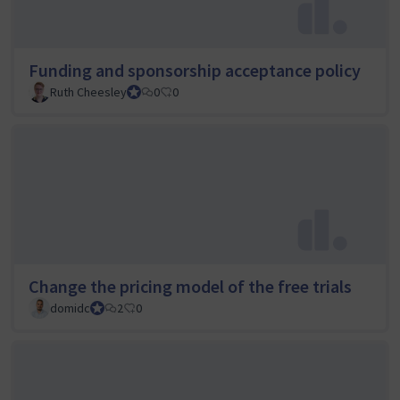
Funding and sponsorship acceptance policy
Ruth Cheesley
Mautic Project Lead
0
0
Change the pricing model of the free trials
domidc
Council member
2
0