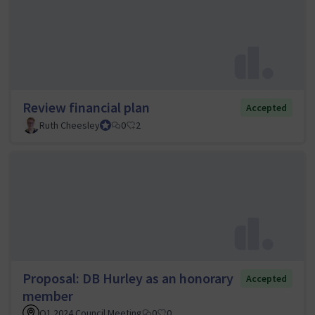
Review financial plan
Accepted
Ruth Cheesley
Mautic Project Lead
0
2
Proposal: DB Hurley as an honorary
Accepted
member
Q1 2024 Council Meeting
0
0