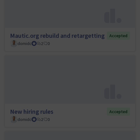
Mautic.org rebuild and retargetting
Accepted
domidc
Council member
2
0
New hiring rules
Accepted
domidc
Council member
2
0