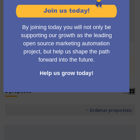
La selecció de propostes es regeix per les
següents normes:
Per ser validades, les propostes han d'arribar a
un mínim de 4 suports
Cada proposta pot acumular més de 4 suports
Estàs veient un llistat de propostes retirades per les
seves autores.
Veure totes les propostes
.
1 proposta
Ordenar propostes: