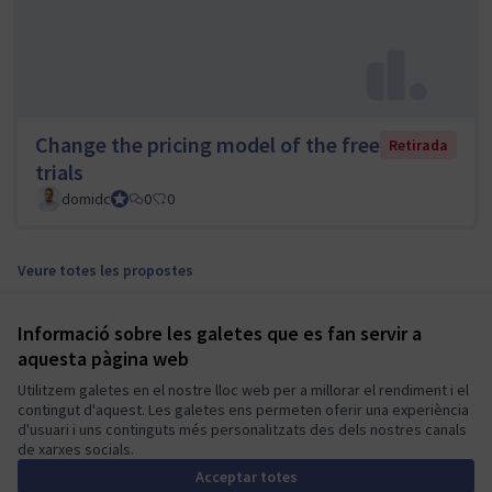
Change the pricing model of the free
Retirada
trials
domidc
Council member
0
0
Veure totes les propostes
Informació sobre les galetes que es fan servir a
Termes i condicions d'ús
aquesta pàgina web
Configuració de les galetes
Mautic Community Portal a X
Mautic Community Portal a Facebook
Mautic Community Portal a Instagram
Mautic Community Portal a YouTube
Mautic Community Portal a GitHub
Utilitzem galetes en el nostre lloc web per a millorar el rendiment i el
contingut d'aquest. Les galetes ens permeten oferir una experiència
(Enllaç extern)
(Enllaç extern)
(Enllaç extern)
(Enllaç extern)
(Enllaç extern)
Català
d'usuari i uns continguts més personalitzats des dels nostres canals
Sprache wählen
Choose language
Escolher idioma
Elegir el idioma
Triar
de xarxes socials.
Acceptar totes