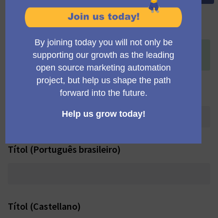
Títol (English)
+
Mid-Q2 2025 Council Meeting (8:00 UTC / 10:00 CEST /
13:30 IST)
Títol (Deutsch)
Títol (Português brasileiro)
Títol (Castellano)