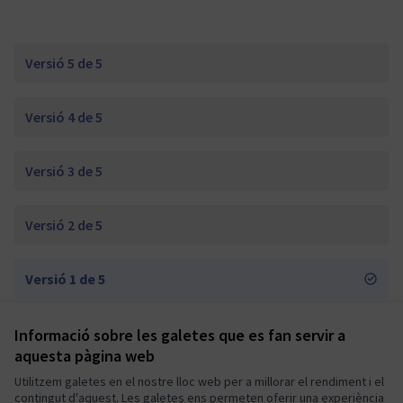
Versió 5 de 5
Versió 4 de 5
Versió 3 de 5
Versió 2 de 5
Versió 1 de 5
Informació sobre les galetes que es fan servir a
Termes i condicions d'ús
aquesta pàgina web
Configuració de les galetes
Mautic Community Portal a X
Mautic Community Portal a Facebook
Mautic Community Portal a Instagram
Mautic Community Portal a YouTube
Mautic Community Portal a GitHub
Utilitzem galetes en el nostre lloc web per a millorar el rendiment i el
contingut d'aquest. Les galetes ens permeten oferir una experiència