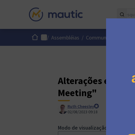
Início
Menu principal
Me
/
Assembléias
/
Community Team
Alterações em "[
Meeting"
Ruth Cheesley
Mautic Project Lead
02/08/2023 09:18
Modo de visualização comparado