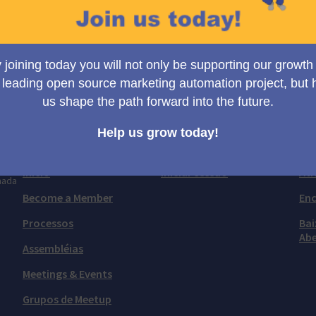
Toggle view
tal.
Decidim
Minha conta
Re
Início
Iniciar sessão
Ati
mada
Become a Member
En
Processos
Bai
Abe
Assembléias
Meetings & Events
Grupos de Meetup