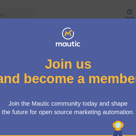
Ajuda
nu de usuários
/
Reuniões
ONLINE] Community Team
:
Modo de visualização HTML: