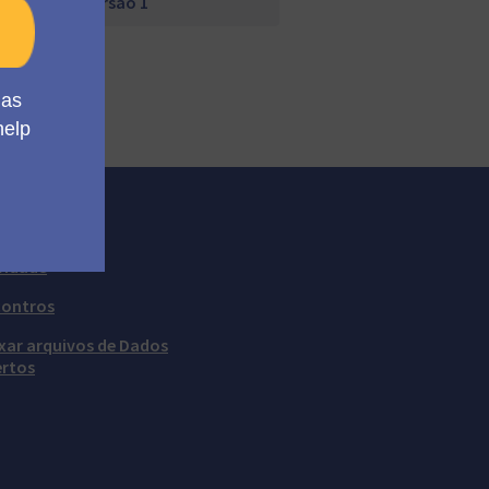
Versão 1
cursos
vidade
contros
xar arquivos de Dados
rtos