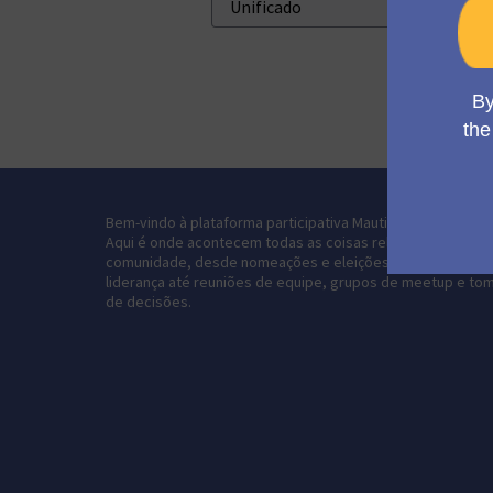
Bem-vindo à plataforma participativa Mautic Community Por
Aqui é onde acontecem todas as coisas relacionadas à
comunidade, desde nomeações e eleições para cargos de
liderança até reuniões de equipe, grupos de meetup e to
de decisões.